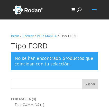
Inicio
/
Cotizar
/
POR MARCA
/ Tipo FORD
Tipo FORD
No se han encontrado productos que
coincidan con tu selección.
Buscar
8
POR MARCA
8
p
1
Tipo CUMMINS
1